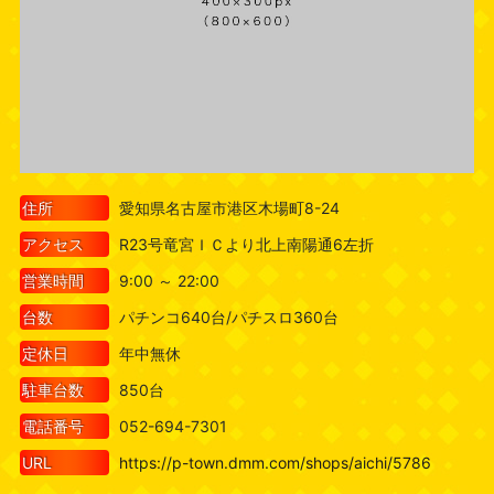
住所
愛知県名古屋市港区木場町8-24
アクセス
R23号竜宮ＩＣより北上南陽通6左折
営業時間
9:00 ～ 22:00
台数
パチンコ640台/パチスロ360台
定休日
年中無休
駐車台数
850台
電話番号
052-694-7301
URL
https://p-town.dmm.com/shops/aichi/5786