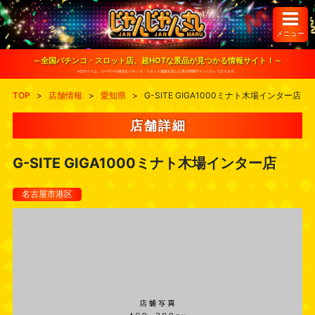
S
k
i
メニュー
p
t
o
～全国パチンコ・スロット店、超HOTな景品が見つかる情報サイト！～
c
※当サイトは、ユーザーが健全なパチンコ・スロット遊戯を楽しむ為の情報サイトとなっております。
o
n
TOP
>
店舗情報
>
愛知県
>
G-SITE GIGA1000ミナト木場インター店
t
e
n
店舗詳細
t
G-SITE GIGA1000ミナト木場インター店
名古屋市港区