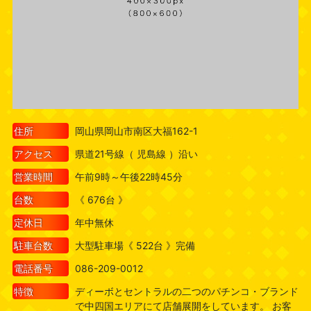
住所
岡山県岡山市南区大福162-1
アクセス
県道21号線（ 児島線 ）沿い
営業時間
午前9時～午後22時45分
台数
《 676台 》
定休日
年中無休
駐車台数
大型駐車場《 522台 》完備
電話番号
086-209-0012
特徴
ディーボとセントラルの二つのパチンコ・ブランド
で中四国エリアにて店舗展開をしています。 お客