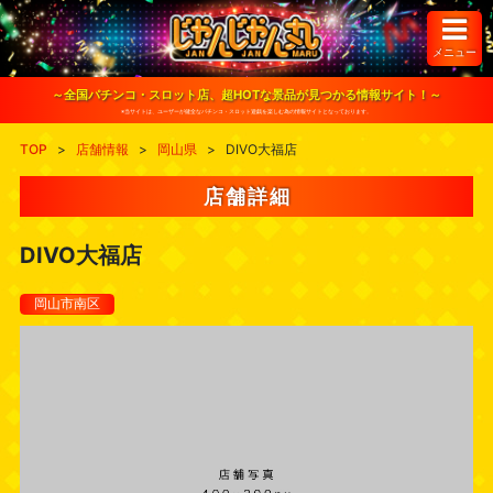
S
k
i
メニュー
p
t
o
～全国パチンコ・スロット店、超HOTな景品が見つかる情報サイト！～
c
※当サイトは、ユーザーが健全なパチンコ・スロット遊戯を楽しむ為の情報サイトとなっております。
o
n
TOP
>
店舗情報
>
岡山県
>
DIVO大福店
t
e
n
店舗詳細
t
DIVO大福店
岡山市南区