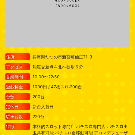
住所
兵庫県たつの市新宮町仙正71-3
アクセス
船渡交差点を北へ徒歩５分
営業時間
10:00〜22:50
遊戯料金
1000円 / 47枚スロ:200台
台数
200台
定休日
新台入替日
駐車台数
220台
特徴
本格的スロット専門店 パチスロ専門店 パチスロ出
玉共有可能 パチスロ台移動可能 アロマデフューザ