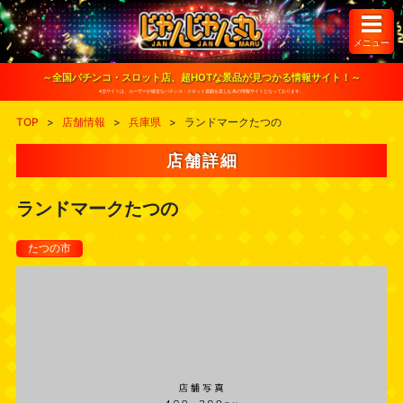
S
k
i
メニュー
p
t
o
～全国パチンコ・スロット店、超HOTな景品が見つかる情報サイト！～
c
※当サイトは、ユーザーが健全なパチンコ・スロット遊戯を楽しむ為の情報サイトとなっております。
o
n
TOP
>
店舗情報
>
兵庫県
>
ランドマークたつの
t
e
n
店舗詳細
t
ランドマークたつの
たつの市