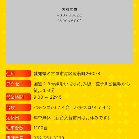
住所
愛知県名古屋市港区遠若町2-60-8
アクセス
国道２３号線沿い あおなみ線 荒子川公園駅から
徒歩１０分
営業時間
9:00 ～ 22:45
台数
パチンコ/６７４台 パチスロ/４７４台
定休日
年中無休（新台入替前日はお休みです）
駐車台数
1100台
電話番号
052-651-3338