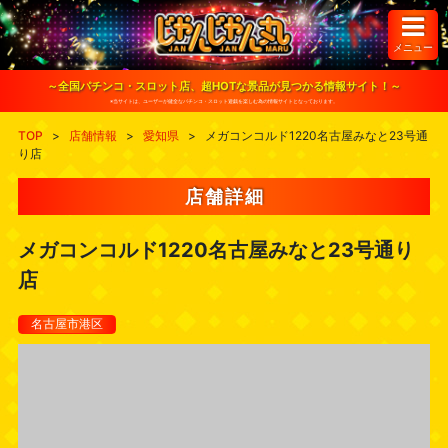
S
k
i
メニュー
p
t
o
～全国パチンコ・スロット店、超HOTな景品が見つかる情報サイト！～
c
※当サイトは、ユーザーが健全なパチンコ・スロット遊戯を楽しむ為の情報サイトとなっております。
o
n
TOP
>
店舗情報
>
愛知県
>
メガコンコルド1220名古屋みなと23号通
t
り店
e
n
t
店舗詳細
メガコンコルド1220名古屋みなと23号通り
店
名古屋市港区