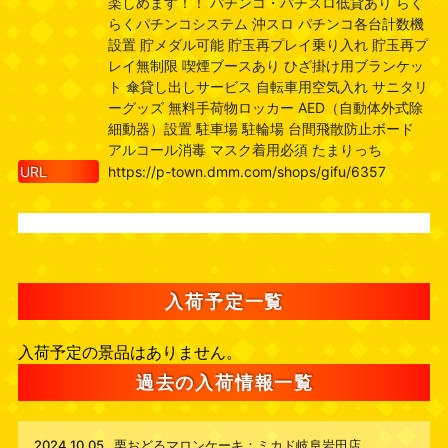
楽しめます！！ パチンコ・パチスロ低貸あり らく
らくパチンコシステム 沖スロ パチンコ各台計数機
設置 貯メダル可能 貯玉再プレイ乗り入れ 貯玉再プ
レイ無制限 喫煙ブースあり ひざ掛け用ブランケッ
ト 傘貸し出しサービス 自転車用空気入れ サニタリ
ーグッズ 無料手荷物ロッカー AED（自動体外式除
細動器）設置 駐車場 駐輪場 台間飛散防止ボード
アルコール消毒 マスク着用必須 たまりっち
URL
https://p-town.dmm.com/shops/gifu/6357
入荷予定一覧
入荷予定の景品はありません。
過去の入荷情報一覧
2024.10.05
栗おどるマロンケーキ：ミカド岐阜岩田店