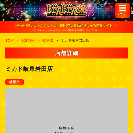
S
k
i
メニュー
p
t
o
～全国パチンコ・スロット店、超HOTな景品が見つかる情報サイト！～
c
※当サイトは、ユーザーが健全なパチンコ・スロット遊戯を楽しむ為の情報サイトとなっております。
o
n
TOP
>
店舗情報
>
岐阜県
>
ミカド岐阜岩田店
t
e
n
店舗詳細
t
ミカド岐阜岩田店
岐阜市