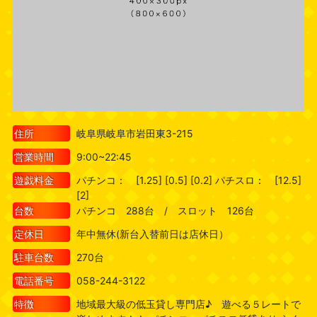
住所
岐阜県岐阜市岩田東3-215
営業時間
9:00~22:45
遊戯料金
パチンコ： [1.25] [0.5] [0.2] パチスロ： [12.5]
[2]
台数
パチンコ 288台 / スロット 126台
定休日
年中無休(新台入替前日は店休日）
駐車台数
270台
電話番号
058-244-3122
特徴
地域最大級の低玉貸し専門店♪ 遊べる５レートで