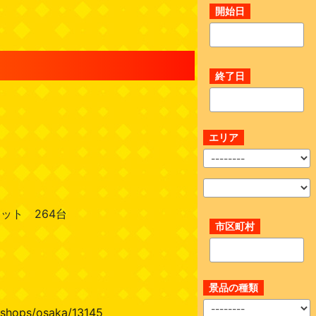
開始日
終了日
エリア
ット 264台
市区町村
景品の種類
/shops/osaka/13145