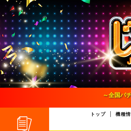
S
k
i
p
t
o
c
o
n
t
e
n
t
～全国パチ
トップ
機種情