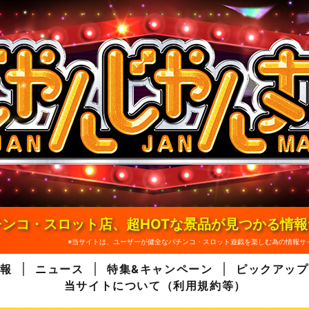
ンコ・スロット店、超HOTな景品が見つかる情
※当サイトは、ユーザーが健全なパチンコ・スロット遊戯を楽しむ為の情報サ
報
ニュース
特集&キャンペーン
ピックアップ
当サイトについて（利用規約等）