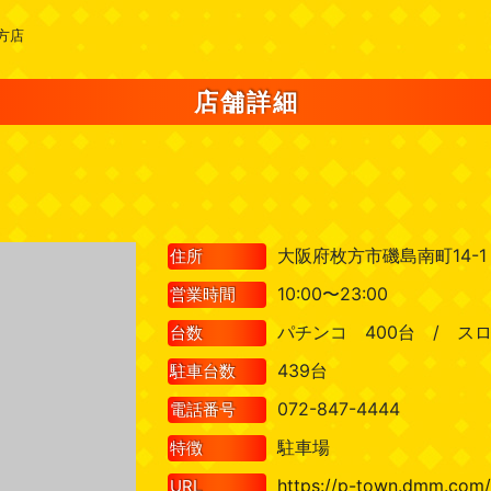
方店
店舗詳細
大阪府枚方市磯島南町14-1
住所
10:00〜23:00
営業時間
パチンコ 400台 / スロ
台数
439台
駐車台数
072-847-4444
電話番号
駐車場
特徴
https://p-town.dmm.com
URL