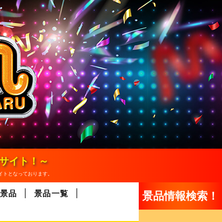
報サイト！～
イトとなっております。
景品
景品一覧
景品情報検索！