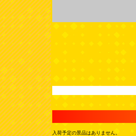
入荷予定の景品はありません。