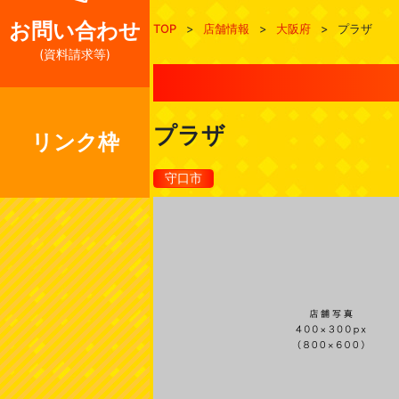
お問い合わせ
TOP
>
店舗情報
>
大阪府
>
プラザ
(資料請求等)
プラザ
リンク枠
守口市