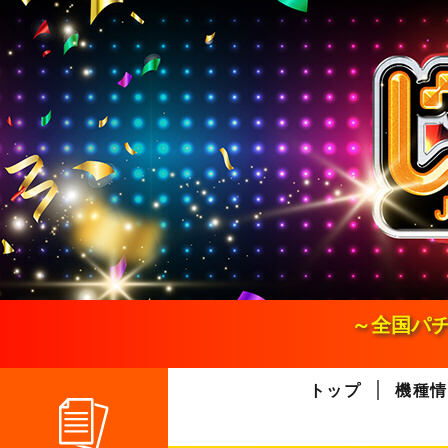
S
k
i
p
t
o
c
o
n
t
e
n
t
～全国パチ
トップ
機種情