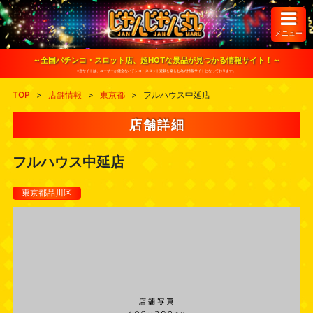
S
k
i
メニュー
p
t
o
～全国パチンコ・スロット店、超HOTな景品が見つかる情報サイト！～
c
※当サイトは、ユーザーが健全なパチンコ・スロット遊戯を楽しむ為の情報サイトとなっております。
o
n
TOP
>
店舗情報
>
東京都
>
フルハウス中延店
t
e
n
店舗詳細
t
フルハウス中延店
東京都品川区