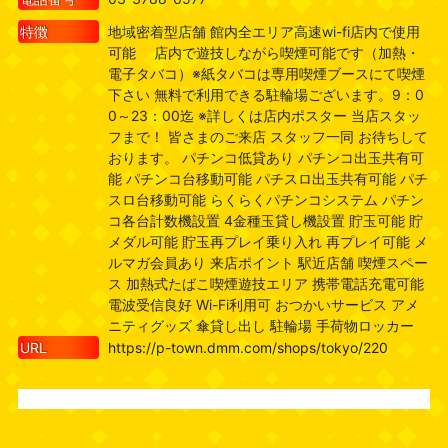
特徴
地域密着型店舗 館内全エリア高速wi-fi店内で使用
可能 店内で遊技しながら喫煙可能です（加熱・
電子タバコ）※紙タバコは専用喫煙ブースにて喫煙
下さい 無料で利用できる駐輪場ございます。9：0
0～23：00迄 ※詳しくは店内ポスター 当店スタッ
フまで！ 皆さまのご来店 スタッフ一同 お待ちして
おります。 パチンコ低貸あり パチンコ出玉共有可
能 パチンコ台移動可能 パチスロ出玉共有可能 パチ
スロ台移動可能 らくらくパチンコシステム パチン
コ各台計数機設置 4金種玉貸し機設置 貯玉可能 貯
メダル可能 貯玉再プレイ乗り入れ 再プレイ可能 メ
ルマガ会員あり 来店ポイント 駅近店舗 喫煙スペー
ス 加熱式たばこ喫煙遊技エリア 携帯電話充電可能
電波受信良好 Wi-Fi利用可 おつかいサービス アメ
ニティグッズ 傘貸し出し 駐輪場 手荷物ロッカー
URL
https://p-town.dmm.com/shops/tokyo/220