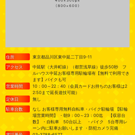
住所
東京都品川区東中延二丁目9-11
アクセス
中延駅（大井町線）（都営浅草線）徒歩50秒 フ
ルハウス中延お客様専用駐輪場有【無料で利用でき
ます】バイクも可
営業時間
10：00～22：40（会員カードお持ちのお客様は2
2:50まで延長遊技可能）
定休日
無し
駐車台数
なし お客様専用無料自転車・バイク駐輪場 【駐輪
場営業時間】 ・朝9：00～23：00迄 【収容台
数】 ・自転車 50台以上 ・バイク 5台専用レ
ーン内に駐車お願いします ・防犯カメラ完備
電話番号
03-3788-6577