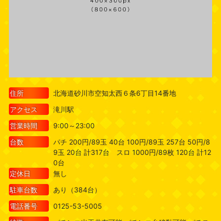
住所
北海道砂川市空知太西６条6丁目14番地
アクセス
滝川駅
営業時間
9:00～23:00
台数
パチ 200円/89玉 40台 100円/89玉 257台 50円/8
9玉 20台 計317台 スロ 1000円/89枚 120台 計12
0台
定休日
無し
駐車台数
あり（384台）
電話番号
0125-53-5005