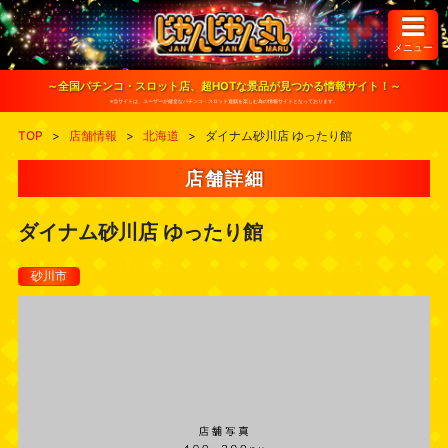
S
k
i
メニュー
p
t
o
～全国パチンコ・スロット店、超HOTな景品が見つかる情報サイト！～
c
※当サイトは、ユーザーが健全なパチンコ・スロット遊戯を楽しむ為の情報サイトとなっております。
o
n
TOP
>
店舗情報
>
北海道
>
ダイナム砂川店 ゆったり館
t
e
n
店舗詳細
t
ダイナム砂川店 ゆったり館
砂川市