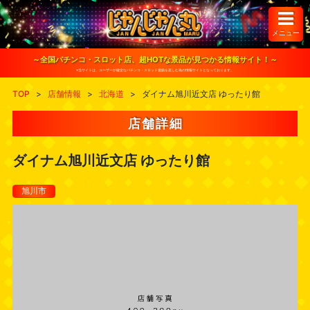
S
k
i
メニュー
p
t
o
～全国パチンコ・スロット店、超HOTな景品が見つかる情報サイト！～
c
※当サイトは、ユーザーが健全なパチンコ・スロット遊戯を楽しむ為の情報サイトとなっております。
o
n
TOP
>
店舗情報
>
北海道
>
ダイナム旭川近文店 ゆったり館
t
e
n
店舗詳細
t
ダイナム旭川近文店 ゆったり館
旭川市