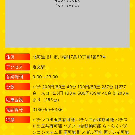
住所
北海道旭川市川端町7条10丁目1番53号
アクセス
近文駅
営業時間
9:00～23:00
台数
パチ 200円/89玉 40台 100円/89玉 237台 計277
台 スロ 12.5円 160台 500円/89枚 40台 計200台
駐車台数
あり（255台）
電話番号
0166-59-5386
特徴
パチンコ出玉共有可能 パチンコ台移動可能 パチス
ロ出玉共有可能 パチスロ台移動可能 らくらくパチ
ンコシステム 貯玉可能 貯メダル可能 再プレイ可能