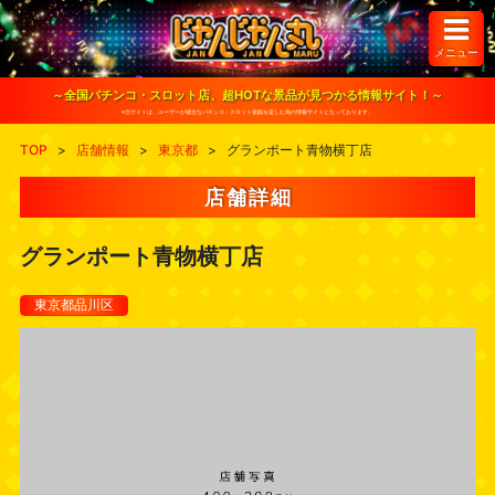
S
k
i
メニュー
p
t
o
～全国パチンコ・スロット店、超HOTな景品が見つかる情報サイト！～
c
※当サイトは、ユーザーが健全なパチンコ・スロット遊戯を楽しむ為の情報サイトとなっております。
o
n
TOP
>
店舗情報
>
東京都
>
グランポート青物横丁店
t
e
n
店舗詳細
t
グランポート青物横丁店
東京都品川区