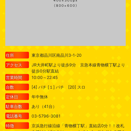
住所
東京都品川区南品川3-1-20
アクセス
JR大井町駅より徒歩9分 京急本線青物横丁駅より
徒歩0分駅直結
営業時間
10:00～22:45
台数
[4] パチ [１] パチ [20] スロ
定休日
年中無休
駐車台数
あり（41台）
電話番号
03-5796-3081
特徴
京浜急行線沿線「青物横丁駅」直結店0分！！改札