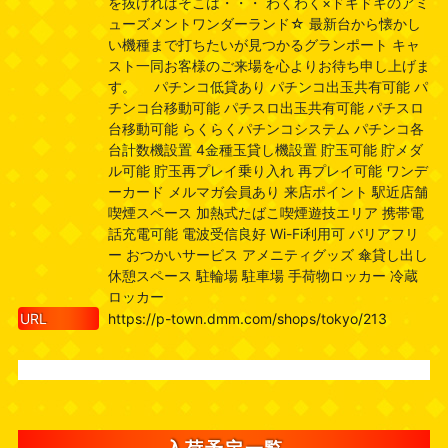
を抜ければそこは・・・ わくわく×ドキドキのアミ
ューズメントワンダーランド☆ 最新台から懐かし
い機種まで打ちたいが見つかるグランポート キャ
スト一同お客様のご来場を心よりお待ち申し上げま
す。 パチンコ低貸あり パチンコ出玉共有可能 パ
チンコ台移動可能 パチスロ出玉共有可能 パチスロ
台移動可能 らくらくパチンコシステム パチンコ各
台計数機設置 4金種玉貸し機設置 貯玉可能 貯メダ
ル可能 貯玉再プレイ乗り入れ 再プレイ可能 ワンデ
ーカード メルマガ会員あり 来店ポイント 駅近店舗
喫煙スペース 加熱式たばこ喫煙遊技エリア 携帯電
話充電可能 電波受信良好 Wi-Fi利用可 バリアフリ
ー おつかいサービス アメニティグッズ 傘貸し出し
休憩スペース 駐輪場 駐車場 手荷物ロッカー 冷蔵
ロッカー
URL
https://p-town.dmm.com/shops/tokyo/213