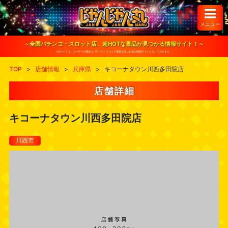
S
k
i
メニュー
p
t
o
～全国パチンコ・スロット店、超HOTな景品が見つかる情報サイト！～
c
※当サイトは、ユーザーが健全なパチンコ・スロット遊戯を楽しむ為の情報サイトとなっております。
o
n
TOP
>
店舗情報
>
兵庫県
>
キコーナタウン川西多田院店
t
e
n
店舗詳細
t
キコーナタウン川西多田院店
川西市