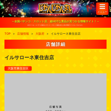
S
k
i
メニュー
p
t
o
～全国パチンコ・スロット店、超HOTな景品が見つかる情報サイト！～
c
※当サイトは、ユーザーが健全なパチンコ・スロット遊戯を楽しむ為の情報サイトとなっております。
o
n
TOP
>
店舗情報
>
大阪府
>
イルサローネ東住吉店
t
e
n
店舗詳細
t
イルサローネ東住吉店
大阪市東住吉区