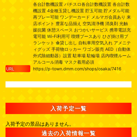
各台計数機設置 パチスロ各台計数機設置 各台計数
機設置 4金種玉貸し機設置 貯玉可能 貯メダル可能
再プレー可能 ワンデーカード メルマガ会員あり 来
店ポイント 豊富な品揃え 空気清浄機 消臭剤 光触
媒抗菌 休憩スペース おつかいサービス 携帯電話充
電可能 Wi-Fi利用可 喫煙ブースあり ひざ掛け用ブ
ランケット 傘貸し出し 自転車用空気入れ アメニテ
ィグッズ 手荷物ロッカー ワゴン販売 AED（自動体
外式除細動器）設置 駐車場 駐輪場 店内喫煙ルーム
アルコール消毒 マスク着用必須
URL
https://p-town.dmm.com/shops/osaka/7416
入荷予定一覧
入荷予定の景品はありません。
過去の入荷情報一覧