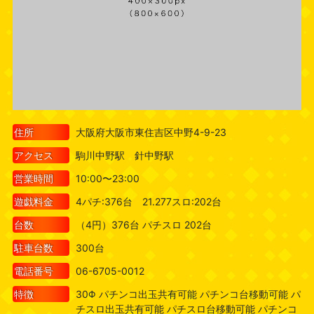
住所
大阪府大阪市東住吉区中野4-9-23
アクセス
駒川中野駅 針中野駅
営業時間
10:00〜23:00
遊戯料金
4パチ:376台 21.277スロ:202台
台数
（4円）376台 パチスロ 202台
駐車台数
300台
電話番号
06-6705-0012
特徴
30Φ パチンコ出玉共有可能 パチンコ台移動可能 パ
チスロ出玉共有可能 パチスロ台移動可能 パチンコ