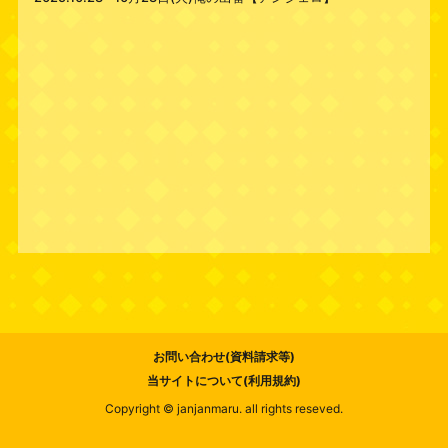
お問い合わせ(資料請求等)
当サイトについて(利用規約)
Copyright © janjanmaru. all rights reseved.