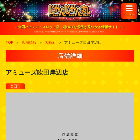
S
k
i
メニュー
p
t
o
～全国パチンコ・スロット店、超HOTな景品が見つかる情報サイト！～
c
※当サイトは、ユーザーが健全なパチンコ・スロット遊戯を楽しむ為の情報サイトとなっております。
o
n
TOP
>
店舗情報
>
大阪府
>
アミューズ吹田岸辺店
t
e
n
店舗詳細
t
アミューズ吹田岸辺店
吹田市