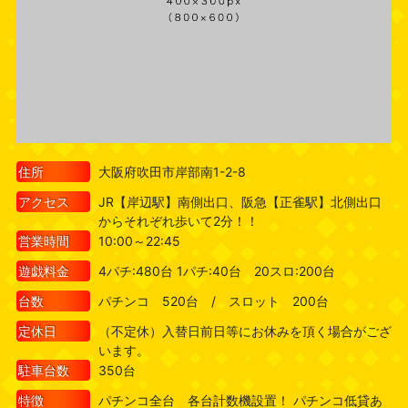
住所
大阪府吹田市岸部南1-2-8
アクセス
JR【岸辺駅】南側出口、阪急【正雀駅】北側出口
からそれぞれ歩いて2分！！
営業時間
10:00～22:45
遊戯料金
4パチ:480台 1パチ:40台 20スロ:200台
台数
パチンコ 520台 / スロット 200台
定休日
（不定休）入替日前日等にお休みを頂く場合がござ
います。
駐車台数
350台
特徴
パチンコ全台 各台計数機設置！ パチンコ低貸あ