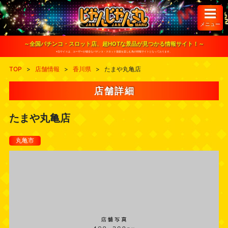
S
k
i
メニュー
p
t
o
～全国パチンコ・スロット店、超HOTな景品が見つかる情報サイト！～
c
※当サイトは、ユーザーが健全なパチンコ・スロット遊戯を楽しむ為の情報サイトとなっております。
o
n
TOP
>
店舗情報
>
香川県
>
たまや丸亀店
t
e
n
店舗詳細
t
たまや丸亀店
丸亀市