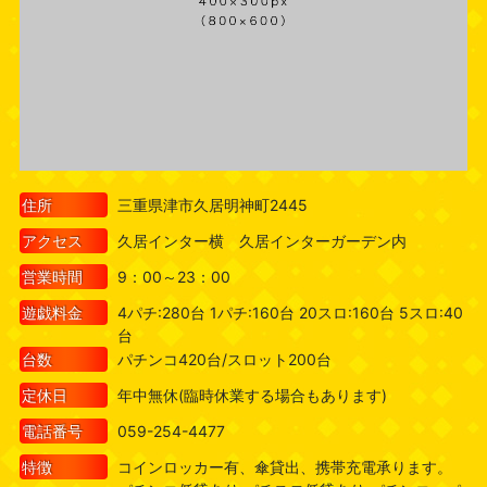
住所
三重県津市久居明神町2445
アクセス
久居インター横 久居インターガーデン内
営業時間
9：00～23：00
遊戯料金
4パチ:280台 1パチ:160台 20スロ:160台 5スロ:40
台
台数
パチンコ420台/スロット200台
定休日
年中無休(臨時休業する場合もあります)
電話番号
059-254-4477
特徴
コインロッカー有、傘貸出、携帯充電承ります。