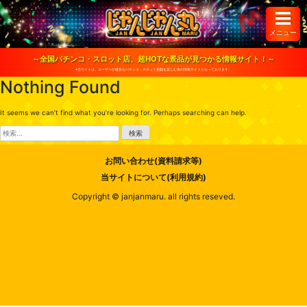
S
k
i
メニュー
p
t
o
～全国パチンコ・スロット店、超HOTな景品が見つかる情報サイト！～
c
※当サイトは、ユーザーが健全なパチンコ・スロット遊戯を楽しむ為の情報サイトとなっております。
o
Nothing Found
n
t
e
It seems we can’t find what you’re looking for. Perhaps searching can help.
n
t
検
索:
お問い合わせ(資料請求等)
当サイトについて(利用規約)
Copyright © janjanmaru. all rights reseved.