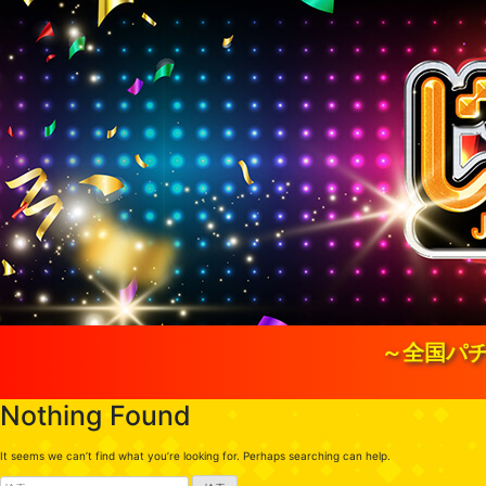
S
k
i
p
t
o
c
o
n
t
e
n
t
～全国パチ
Nothing Found
It seems we can’t find what you’re looking for. Perhaps searching can help.
検