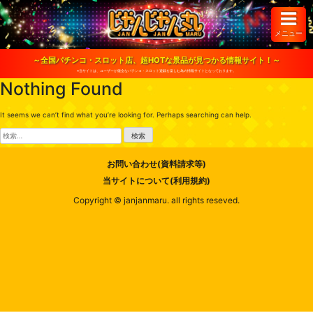
S
k
i
メニュー
p
t
o
～全国パチンコ・スロット店、超HOTな景品が見つかる情報サイト！～
c
※当サイトは、ユーザーが健全なパチンコ・スロット遊戯を楽しむ為の情報サイトとなっております。
o
Nothing Found
n
t
e
It seems we can’t find what you’re looking for. Perhaps searching can help.
n
t
検
索:
お問い合わせ(資料請求等)
当サイトについて(利用規約)
Copyright © janjanmaru. all rights reseved.