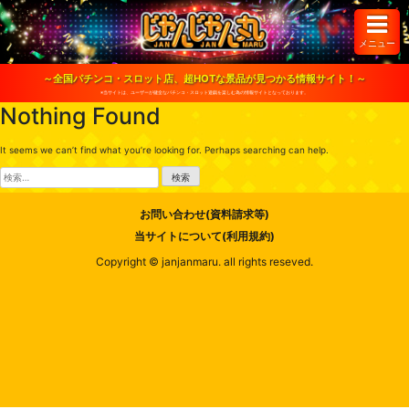
S
k
i
メニュー
p
t
o
～全国パチンコ・スロット店、超HOTな景品が見つかる情報サイト！～
c
※当サイトは、ユーザーが健全なパチンコ・スロット遊戯を楽しむ為の情報サイトとなっております。
o
Nothing Found
n
t
e
It seems we can’t find what you’re looking for. Perhaps searching can help.
n
t
検
索:
お問い合わせ(資料請求等)
当サイトについて(利用規約)
Copyright © janjanmaru. all rights reseved.