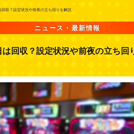
は回収？設定状況や前夜の立ち回りを解説
ニュース・最新情報
日は回収？設定状況や前夜の立ち回