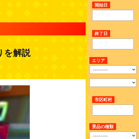
開始日
終了日
りを解説
エリア
市区町村
景品の種類