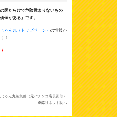
の罠だらけで危険極まりないもの
価値がある」
です。
じゃん丸（トップページ）
の情報か
う！
/
んじゃん丸編集部（元パチンコ店員監修）
※弊社ネット調べ