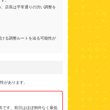
ます。
め、店長は平常通りの渋い調整を
開ける調整ルートを辿る可能性が
性があります。
島です。前日はほぼ例外なく最低