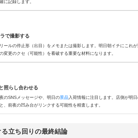
確に記録します。
ラで撮影する
リールの停止形（出目）をメモまたは撮影します。明日朝イチにこれが
の変更のクセ（可能性）を看破する重要な材料になります。
示唆」と照らし合わせる
夜のSNSメッセージや、明日の
景品
入荷情報に注目します。店側が明日
と、前夜の凹み台がリンクする可能性を精査します。
おける立ち回りの最終結論