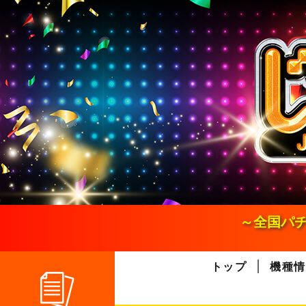
S
k
i
p
t
o
c
o
n
t
e
n
t
～全国パチ
トップ
機種情