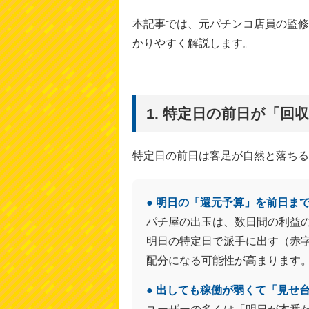
本記事では、元パチンコ店員の監修
かりやすく解説します。
1. 特定日の前日が「回
特定日の前日は客足が自然と落ちる
● 明日の「還元予算」を前日ま
パチ屋の出玉は、数日間の利益
明日の特定日で派手に出す（赤
配分になる可能性が高まります
● 出しても稼働が弱くて「見せ