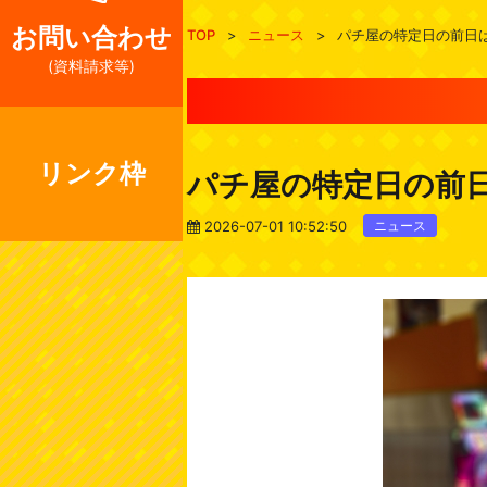
お問い合わせ
TOP
>
ニュース
>
パチ屋の特定日の前日
(資料請求等)
リンク枠
パチ屋の特定日の前
2026-07-01 10:52:50
ニュース