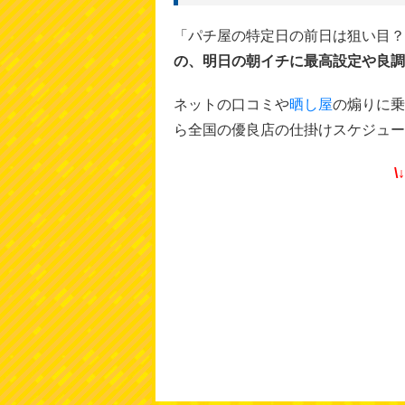
「パチ屋の特定日の前日は狙い目？
の、明日の朝イチに最高設定や良調
ネットの口コミや
晒し屋
の煽りに乗
ら全国の優良店の仕掛けスケジュー