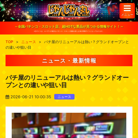
S
k
i
メニュー
p
t
o
～全国パチンコ・スロット店、超HOTな景品が見つかる情報サイト！～
c
※当サイトは、ユーザーが健全なパチンコ・スロット遊戯を楽しむ為の情報サイトとなっております。
o
n
TOP
>
ニュース
>
パチ屋のリニューアルは熱い？グランドオープンと
t
の違いや狙い目
e
n
t
ニュース・最新情報
パチ屋のリニューアルは熱い？グランドオー
プンとの違いや狙い目
2026-06-21 10:00:35
ニュース