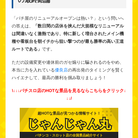
「パチ屋のリニューアルオープンは熱い？」という問いへ
の答えは、
「数日間の店休を挟んだ大規模なリニューアル
は間違いなく激熱であり、特に新しく増台されたメイン機
種や看板台を朝イチから狙い撃つのが最も勝率の高い王道
ルートである」
です。
ただの設備変更や連休前のガセ煽りに騙されるのをやめ、
本当に力を入れている
優良店
の再出発のタイミングを賢く
ハイエナして、最高の勝利を掴み取りましょう！
\↓↓↓パチスロ店のHOTな景品を見るならこちらをクリック↓
↓↓/