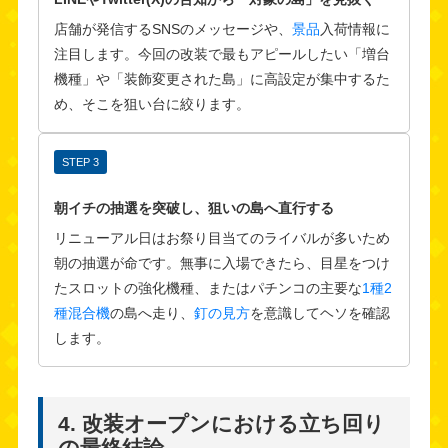
店舗が発信するSNSのメッセージや、
景品
入荷情報に
注目します。今回の改装で最もアピールしたい「増台
機種」や「装飾変更された島」に高設定が集中するた
め、そこを狙い台に絞ります。
STEP 3
朝イチの抽選を突破し、狙いの島へ直行する
リニューアル日はお祭り目当てのライバルが多いため
朝の抽選が命です。無事に入場できたら、目星をつけ
たスロットの強化機種、またはパチンコの主要な
1種2
種混合機
の島へ走り、
釘の見方
を意識してヘソを確認
します。
4. 改装オープンにおける立ち回り
の最終結論