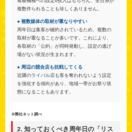
看板機種への設定6投入はもちろん、全台系が
複数作られることも珍しくありません。
● 複数媒体の取材が重なりやすい
周年日は集客が確約されているため、複数の
取材が重なることが多いです。これにより、
各取材の「公約」が同時発動し、設定の逃げ
場がない状況が生まれます。
● 周辺の競合店も抗戦してくる
近隣のライバル店も客を奪われないよう設定
を強化する傾向があり、地域一帯がお祭り状
態になることもあります。
※弊社ネット調べ
2. 知っておくべき周年日の「リス