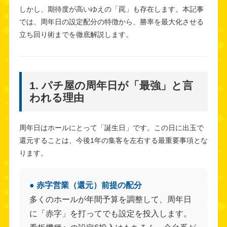
しかし、期待度が高いゆえの「罠」も存在します。本記事
では、周年日の設定配分の特徴から、勝率を最大化させる
立ち回り術までを徹底解説します。
1. パチ屋の周年日が「最強」と言
われる理由
周年日はホールにとって「誕生日」です。この日に出玉で
還元することは、今後1年の集客を左右する最重要事項とな
ります。
● 赤字営業（還元）前提の配分
多くのホールが年間予算を調整して、周年日
に「赤字」を打ってでも設定を投入します。