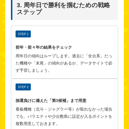
3. 周年日で勝利を掴むための戦略
ステップ
STEP 1
前年・前々年の結果をチェック
周年日の傾向はループします。過去に「全台系」だっ
た機種や「末尾」の傾向があるか、データサイトで必
ず予習しましょう。
STEP 2
抽選負けに備えた「第3候補」まで用意
看板機種（北斗・ジャグラー等）が取れなかった場合
でも、バラエティや少台数島に設定が入るポイントを
複数用意しておきます。