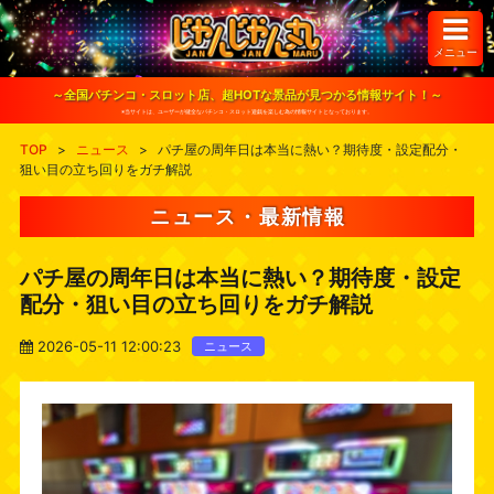
S
k
i
メニュー
p
t
o
～全国パチンコ・スロット店、超HOTな景品が見つかる情報サイト！～
c
※当サイトは、ユーザーが健全なパチンコ・スロット遊戯を楽しむ為の情報サイトとなっております。
o
n
TOP
>
ニュース
>
パチ屋の周年日は本当に熱い？期待度・設定配分・
t
狙い目の立ち回りをガチ解説
e
n
t
ニュース・最新情報
パチ屋の周年日は本当に熱い？期待度・設定
配分・狙い目の立ち回りをガチ解説
2026-05-11 12:00:23
ニュース